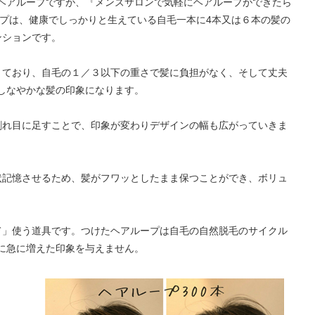
ヘアループですが、『メンズサロンで気軽にヘアループができたら
ープは、健康でしっかりと生えている自毛一本に4本又は６本の髪の
ンションです。
きており、自毛の１／３以下の重さで髪に負担がなく、そして丈夫
しなやかな髪の印象になります。
割れ目に足すことで、印象が変わりデザインの幅も広がっていきま
状記憶させるため、髪がフワッとしたまま保つことができ、ボリュ
て」使う道具です。つけたヘアループは自毛の自然脱毛のサイクル
に急に増えた印象を与えません。