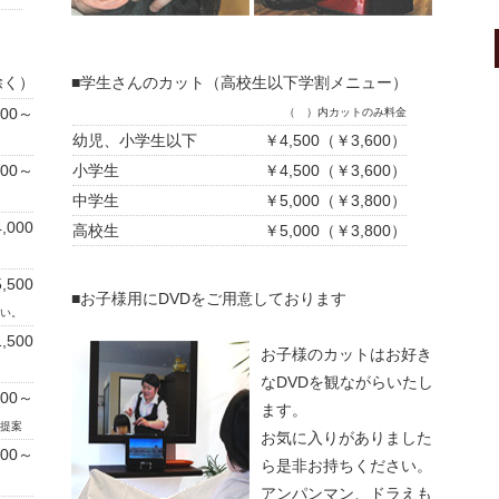
除く）
■学生さんのカット（高校生以下学割メニュー）
500～
（ ）内カットのみ料金
幼児、小学生以下
￥4,500（￥3,600）
500～
小学生
￥4,500（￥3,600）
中学生
￥5,000（￥3,800）
,000
高校生
￥5,000（￥3,800）
,500
■お子様用にDVDをご用意しております
い。
,500
お子様のカットはお好き
なDVDを観ながらいたし
500～
ます。
提案
お気に入りがありました
500～
ら是非お持ちください。
アンパンマン、ドラえも