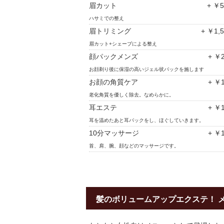
眉カット
+ ￥
ハサミでの整え
眉トリミング
+ ￥1,
眉カット+シェーブによる整え
顔パックメンズ
+ ￥2
お顔剃り後に保湿の高いジェル状パックを施します
お顔の角質ケア
+ ￥1
老化角質を優しく除去。なめらかに。
耳エステ
+ ￥1
耳を温めたあと耳パックをし、ほぐしていきます。
10分マッサージ
+ ￥1
首、肩、腕、顔などのマッサージです。
髪のボリュームアップエクステ！ 