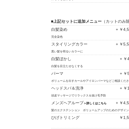
■
上記セットに追加メニュー
（カットのみ
白髪染め
+ ￥4,
完全染色
スタイリングカラー
+ ￥5,
黒い髪を明るいカラーに
白髪ぼかし
+ ￥4
白髪を目立たせなくする
パーマ
+ ￥5
ボリュームを出すカールやアイロンパーマなどご相談くださ
ヘッドスパ＆洗浄
+ ￥1
頭皮マッサージでリラックス＆抜け毛予防
メンズヘアループ
+ ￥4,
＞詳しくはこちら
髪のエクステンション ボリュームアップのためのデザイン
ひげトリミング
￥1,