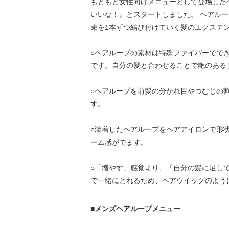
もともと女性向けメニューとして登場した
いいな！』とスタートしました。 ヘアル
束を1本ずつ結び付けていく髪のエクステ
○ヘアループの素材は特殊ファイバーでで
です。自分の髪と合わせることで艶のある
○ヘアループを前髪の分かれ目やつむじの
す。
○装着したヘアループをヘアアイロンで形
ーム感がでます。
○「増やす」感覚より、「自分の髪に足し
で一緒にとれるため、ヘアウイッグのよう
■
メンズヘアループメニュー